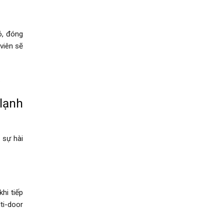
ó, đóng
 viên sẽ
.
 lạnh
 sự hài
hi tiếp
ti-door