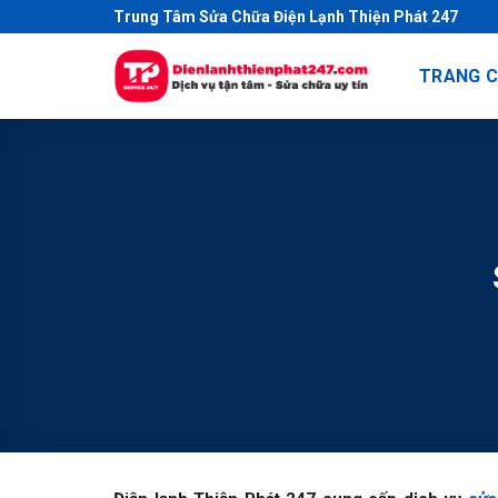
S
Trung Tâm Sửa Chữa Điện Lạnh Thiện Phát 247
k
i
TRANG 
p
t
o
c
o
n
t
e
n
t