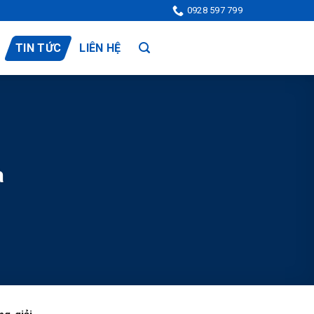
0928 597 799
TIN TỨC
LIÊN HỆ
à