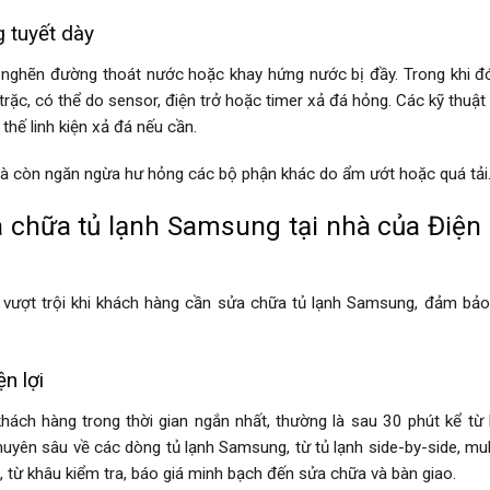
 tuyết dày
 nghẽn đường thoát nước hoặc khay hứng nước bị đầy. Trong khi đ
 trặc, có thể do sensor, điện trở hoặc timer xả đá hỏng. Các kỹ thuật
thế linh kiện xả đá nếu cần.
mà còn ngăn ngừa hư hỏng các bộ phận khác do ẩm ướt hoặc quá tải
ửa chữa tủ lạnh Samsung tại nhà của Điện
vượt trội khi khách hàng cần sửa chữa tủ lạnh Samsung, đảm bảo
n lợi
ách hàng trong thời gian ngắn nhất, thường là sau 30 phút kể từ k
uyên sâu về các dòng tủ lạnh Samsung, từ tủ lạnh side-by-side, mul
p, từ khâu kiểm tra, báo giá minh bạch đến sửa chữa và bàn giao.