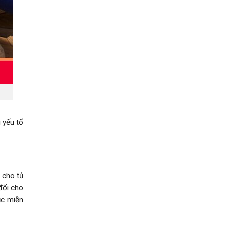
 yếu tố
 cho tủ
đối cho
ục miễn