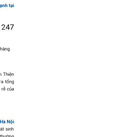
ạnh tại
 247
 hàng.
h Thiện
ra tổng
 rễ của
 Hà Nội
át sinh
 thường