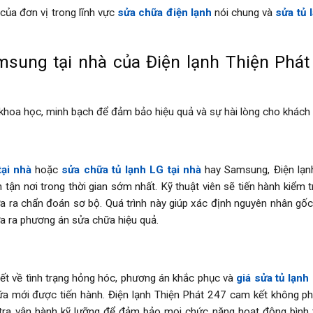
 của đơn vị trong lĩnh vực
sửa chữa điện lạnh
nói chung và
sửa tủ l
msung tại nhà của Điện lạnh Thiện Phát
c khoa học, minh bạch để đảm bảo hiệu quả và sự hài lòng cho khách
tại nhà
hoặc
sửa chữa tủ lạnh LG tại nhà
hay Samsung, Điện lạn
 tận nơi trong thời gian sớm nhất. Kỹ thuật viên sẽ tiến hành kiểm t
ưa ra chẩn đoán sơ bộ. Quá trình này giúp xác định nguyên nhân gốc
a ra phương án sửa chữa hiệu quả.
 tiết về tình trạng hỏng hóc, phương án khắc phục và
giá sửa tủ lạnh
hữa mới được tiến hành. Điện lạnh Thiện Phát 247 cam kết không ph
m tra vận hành kỹ lưỡng để đảm bảo mọi chức năng hoạt động bình