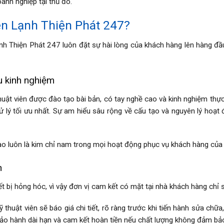
anh nghiệp tại thủ đô.
ện Lạnh Thiện Phát 247?
nh Thiện Phát 247 luôn đặt sự hài lòng của khách hàng lên hàng đầu
u kinh nghiệm
uật viên được đào tạo bài bản, có tay nghề cao và kinh nghiệm thực
lý tối ưu nhất. Sự am hiểu sâu rộng về cấu tạo và nguyên lý hoạt 
cao luôn là kim chỉ nam trong mọi hoạt động phục vụ khách hàng của 
h
ết bị hỏng hóc, vì vậy đơn vị cam kết có mặt tại nhà khách hàng chỉ s
 thuật viên sẽ báo giá chi tiết, rõ ràng trước khi tiến hành sửa chữ
bảo hành dài hạn và cam kết hoàn tiền nếu chất lượng không đảm bả