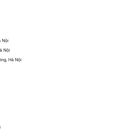
à Nội
à Nội
ông, Hà Nội
i