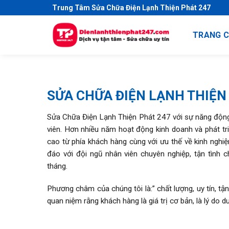
S
Trung Tâm Sửa Chữa Điện Lạnh Thiện Phát 247
k
i
TRANG 
p
t
o
c
o
SỬA CHỮA ĐIỆN LẠNH THIỆN
n
t
Sửa Chữa Điện Lạnh Thiện Phát 247 với sự năng động
e
viên. Hơn nhiều năm hoạt động kinh doanh và phát tri
n
cao từ phía khách hàng cùng với ưu thế về kinh nghiệ
t
đáo với đội ngũ nhân viên chuyên nghiệp, tận tình
tháng.
Phương châm của chúng tôi là:” chất lượng, uy tín, tận 
quan niệm rằng khách hàng là giá trị cơ bản, là lý do d