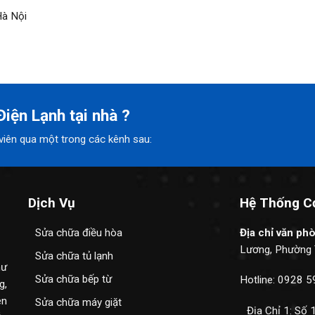
Hà Nội
iện Lạnh tại nhà ?
n viên qua một trong các kênh sau:
Dịch Vụ
Hệ Thống C
Sửa chữa điều hòa
Địa chỉ văn ph
Lương, Phường 
Sửa chữa tủ lạnh
hư
Sửa chữa bếp từ
Hotline: 0928 
g,
ên
Sửa chữa máy giặt
Địa Chỉ 1: Số