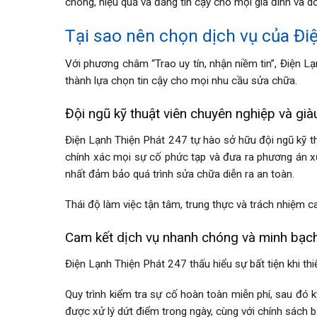
chóng, hiệu quả và đáng tin cậy cho mọi gia đình và do
Tại sao nên chọn dịch vụ của Đi
Với phương châm “Trao uy tín, nhận niềm tin”, Điện Lạ
thành lựa chọn tin cậy cho mọi nhu cầu sửa chữa.
Đội ngũ kỹ thuật viên chuyên nghiệp và già
Điện Lạnh Thiện Phát 247 tự hào sở hữu đội ngũ kỹ th
chính xác mọi sự cố phức tạp và đưa ra phương án xử 
nhất đảm bảo quá trình sửa chữa diễn ra an toàn.
Thái độ làm việc tận tâm, trung thực và trách nhiệm 
Cam kết dịch vụ nhanh chóng và minh bạc
Điện Lạnh Thiện Phát 247 thấu hiểu sự bất tiện khi thi
Quy trình kiểm tra sự cố hoàn toàn miễn phí, sau đó kỹ
được xử lý dứt điểm trong ngày, cùng với chính sách 