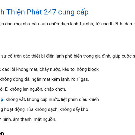
h Thiện Phát 247 cung cấp
iện cho mọi nhu cầu
sửa chữa điện lạnh
tại nhà, từ các thiết bị dâ
 cố trên các thiết bị điện lạnh phổ biến trong gia đình, giúp cuộc 
các lỗi không mát, chảy nước, kêu to, hỏng block.
không đông đá, ngăn mát kém lạnh, rò rỉ gas.
ỗi E, không lên nguồn, chập chờn.
Nội
không vắt, không cấp nước, liệt phím điều khiển.
g hoạt động, rửa không sạch, không sấy khô.
n hình, âm thanh, mất nguồn.
ệp