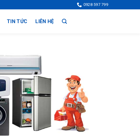
0928 597 799
TIN TỨC
LIÊN HỆ