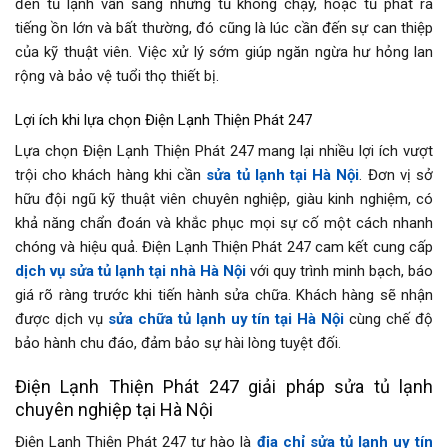
đèn tủ lạnh vẫn sáng nhưng tủ không chạy, hoặc tủ phát ra
tiếng ồn lớn và bất thường, đó cũng là lúc cần đến sự can thiệp
của kỹ thuật viên. Việc xử lý sớm giúp ngăn ngừa hư hỏng lan
rộng và bảo vệ tuổi thọ thiết bị.
Lợi ích khi lựa chọn Điện Lạnh Thiện Phát 247
Lựa chọn Điện Lạnh Thiện Phát 247 mang lại nhiều lợi ích vượt
trội cho khách hàng khi cần
sửa tủ lạnh tại Hà Nội
. Đơn vị sở
hữu đội ngũ kỹ thuật viên chuyên nghiệp, giàu kinh nghiệm, có
khả năng chẩn đoán và khắc phục mọi sự cố một cách nhanh
chóng và hiệu quả. Điện Lạnh Thiện Phát 247 cam kết cung cấp
dịch vụ sửa tủ lạnh tại nhà Hà Nội
với quy trình minh bạch, báo
giá rõ ràng trước khi tiến hành sửa chữa. Khách hàng sẽ nhận
được dịch vụ
sửa chữa tủ lạnh uy tín tại Hà Nội
cùng chế độ
bảo hành chu đáo, đảm bảo sự hài lòng tuyệt đối.
Điện Lạnh Thiện Phát 247 giải pháp sửa tủ lạnh
chuyên nghiệp tại Hà Nội
Điện Lạnh Thiện Phát 247 tự hào là
địa chỉ sửa tủ lạnh uy tín