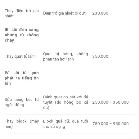
Thay điện trở gia
Điện trở gia nhiệt bị đứt
230.000
nhiệt
III. Lỗi đèn sáng
nhưng tủ không
chạy
Quạt bị hỏng, không
Thay quạt tủ lạnh
350.000
phân tán hơi lạnh
IV. Lỗi tủ lạnh
phát ra tiếng ồn
lớn
Cánh quạt cọ sát với đá
Sửa tiếng kêu từ
tuyết (do hỏng bộ xả
250.000 – 350.000
ngăn đông
đá)
Thay block (máy
Block quá cũ, quá tuổi
750.000 – 950.000
nén)
thọ sử dụng