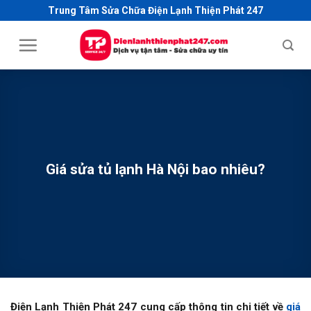
S
Trung Tâm Sửa Chữa Điện Lạnh Thiện Phát 247
k
i
p
t
o
c
o
n
t
Giá sửa tủ lạnh Hà Nội bao nhiêu?
e
n
t
Điện Lạnh Thiện Phát 247 cung cấp thông tin chi tiết về
giá