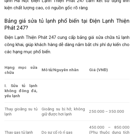
lạnh Hà Nội. Điện Lạnh Thiện Phát 247 cam kết sử dụng linh
kiện chất lượng cao, có nguồn gốc rõ ràng.
Bảng giá sửa tủ lạnh phổ biến tại Điện Lạnh Thiện
Phát 247?
Điện Lạnh Thiện Phát 247 cung cấp bảng giá sửa chữa tủ lạnh
công khai, giúp khách hàng dễ dàng nắm bắt chi phí dự kiến cho
các hạng mục phổ biến.
Hạng mục sửa
Mô tả/Nguyên nhân
Giá (VNĐ)
chữa
I. Sửa tủ lạnh
không đông đá,
yếu lạnh
Thay gioăng su tủ
Gioăng su bị hở, không
250.000 – 350.000
lạnh
giữ được hơi lạnh
450.000 – 850.000
Thay gas tủ lạnh
Do sự cố rò rỉ gas
(Phụ thuộc dung tích