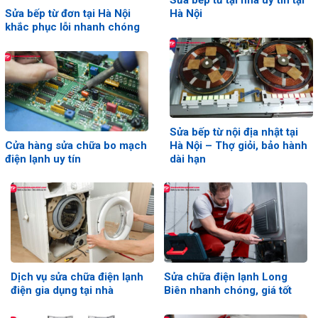
Sửa bếp từ đơn tại Hà Nội
Hà Nội
khắc phục lỗi nhanh chóng
Sửa bếp từ nội địa nhật tại
Cửa hàng sửa chữa bo mạch
Hà Nội – Thợ giỏi, bảo hành
điện lạnh uy tín
dài hạn
Dịch vụ sửa chữa điện lạnh
Sửa chữa điện lạnh Long
điện gia dụng tại nhà
Biên nhanh chóng, giá tốt